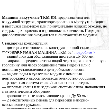
Машины вакуумные ТКМ-851
предназначены для
вакуумной загрузки, транспортирования к месту утилизации
и выгрузки самотеком или принудительно жидких отходов, не
содержащих горючих и взрывоопасных веществ. Подходят
для обслуживания биотуалетов и биотуалетных модулей.
Стандартная комплектация:
— ц
истерна изготовлена из конструкционной стали
толщиной 6 мм ;
ВАКУУМНАЯ МАШИНА ТКМ-624
подробнее >
— з
адний люк для обслуживания цистерны Ду 600 мм;
— з
аправка переднего отсека водой через верхнюю заливную
горловину или через соединение типа гидрант или с
помощью установленного центробежного насоса;
— в
ыдача воды в туалетные модули с помощью
центробежного насоса производительностью 600 л/мин;
— р
аздельная система слива / наполнения цистерны;
— ш
аровые краны или задвижки системы слива наполнения
с автоматическим обогревом;
— д
ополнительные всасывающие краны Ду 50 мм;
—
2 вместительных пенала для перевозки напорно-
всасывающих рукавов;
— д
ополнительные кронштейны для перевозки напорно-