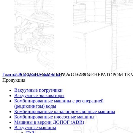
Главная
ИЛОСОСНАЯ МАШИНА С ПАРОГЕНЕРАТОРОМ ТКМ
Вакуумные машины
Mercedes-Benz
Продукция
Вакуумные погрузчики
Вакуумные экскаваторы
Комбинированные машины с регенерацией
(рециклингом) воды
Комбинированные каналопромывочные машины
Комбинированные илососные машины
Машины в версии ДОПОГ (ADR)
Вакуумные машины
ГАЗ