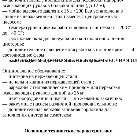
всасывающих рукавов большой длины (до 12 м);
— м
ойка высокого давления 15 л / 200 Бар установлена в
ящике из нержавеющей стали вместе с центробежным
насосом;
— т
емпературный режим работы водяной системы от –20 С°
до +40 С°;
— с
мотровые окна для визуального контроля наполнения
цистерны;
— д
ополнительное освещение для работы в ночное время
—
4
светодиодные фары;
КОМБИНИРОВАННАЯ КАНАЛОПРОМЫВОЧНАЯ ИЛ
— камера заднего вида с цветным монитором.
Опциональное оборудование:
— ц
истерна из нержавеющей стали;
— п
еналы и ящики из нержавеющей стали;
— б
арабаны с гидравлическим приводом для перевозки
всасывающих рукавов длиной до 25 м;
— ц
вет оборудования и шасси
—
по желанию заказчика;
— в
акуумные насосы различной производительности;
— д
ополнительная верхняя заливная горловина для
заполнения цистерны самотеком.
Основные технические характеристики