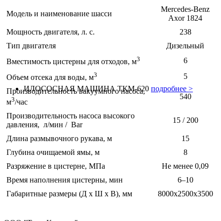
Mercedes-Benz
Модель и наименование шасси
Axor 1824
Мощность двигателя, л. с.
238
Тип двигателя
Дизельный
3
6
Вместимость цистерны для отходов, м
3
5
Объем отсека для воды, м
ИЛОСОСНАЯ МАШИНА ТКМ-620
подробнее >
Производительность вакуумного насоса,
540
3
м
/час
Производительность насоса высокого
15 / 200
давления, л/мин / Bar
Длина размывочного рукава, м
15
Глубина очищаемой ямы, м
8
Разряжение в цистерне, МПа
Не менее 0,09
Время наполнения цистерны, мин
6–10
Габаритные размеры (Д х Ш х В), мм
8000х2500х3500