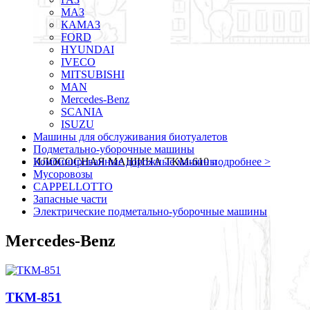
МАЗ
КАМАЗ
FORD
HYUNDAI
IVECO
MITSUBISHI
MAN
Mercedes-Benz
SCANIA
ISUZU
Машины для обслуживания биотуалетов
Подметально-уборочные машины
ИЛОСОСНАЯ МАШИНА ТКМ-610
Комбинированные дорожные машины
подробнее >
Мусоровозы
CAPPELLOTTO
Запасные части
Электрические подметально-уборочные машины
Mercedes-Benz
ТКМ-851