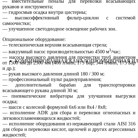
— вместительные пеналы для перевозки всасывающих
рукавов и инструмента;
— гидросмыв осадка внутри цистерны;
— высокоэффективный фильтр-циклон с системой
самоочистки;
— улучшенное светодиодное освещение рабочих зон.
Опциональное оборудование:
— телескопическая верхняя всасывающая стрела;
3
— вакуумный насос производительностью 4500 м
/час;
— насосы высокого давления для прочистки труб диаметром
КОМБИНИРОВАННАЯ КАНАЛОПРОМЫВОЧНАЯ ИЛ
от 1500 мм до 2500 мм (406 л/мин, 175 Бар; 544 л/мин, 175 Бар
и др.);
— рукав высокого давления длиной 180 / 300 м;
— профессиональный пульт радиоуправления;
— дополнительный барабан для транспортировки
всасывающего рукава длиной 30 м;
— пневматические вибраторы для улучшения выгрузки
осадка;
— шасси с колесной формулой 6х6 или 8х4 / 8х8;
— исполнение ADR для сбора и перевозки огнеопасных и
легковоспламеняющихся жидкостей;
— исполнение оборудования из нержавеющей стали AISI 316
для сбора и перевозки кислот, щелочей и других агрессивных
жидкостей;