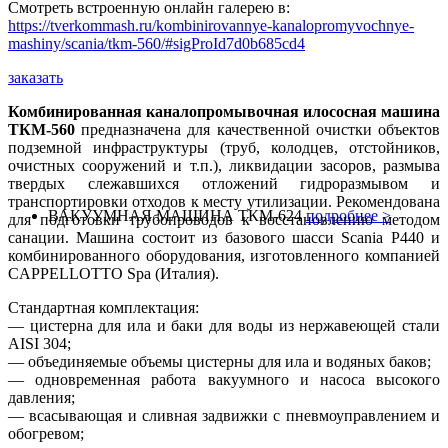
Смотреть встроенную онлайн галерею в:
https://tverkommash.ru/kombinirovannye-kanalopromyvochnye-
mashiny/scania/tkm-560/#sigProId7d0b685cd4
заказать
Комбинированная каналопромывочная илососная машина
ТКМ-560
предназначена для качественной очистки объектов
подземной инфраструктуры (труб, колодцев, отстойников,
очистных сооружений и т.п.), ликвидации засоров, размыва
твердых слежавшихся отложений гидроразмывом и
транспортировки отходов к месту утилизации. Рекомендована
ВАКУУМНАЯ МАШИНА ТКМ-624
подробнее >
для подготовки трубопроводов к восстановлению методом
санации. Машина состоит из базового шасси Scania P440 и
комбинированного оборудования, изготовленного компанией
CAPPELLOTTO Spa (Италия).
Стандартная комплектация:
— цистерна для ила и баки для воды из нержавеющей стали
AISI 304;
— объединяемые объемы цистерны для ила и водяных баков;
— одновременная работа вакуумного и насоса высокого
давления;
— всасывающая и сливная задвижки с пневмоуправлением и
обогревом;