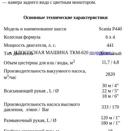
—
камера заднего вида с цветным монитором.
Основные технические характеристики
Модель и наименование шасси
Scania P440
Колесная формула
6 х 4
Мощность двигателя, л. с.
441
ИЛОСОСНАЯ МАШИНА ТКМ-620
подробнее >
Тип двигателя
Дизельный
3
11,7 / 4,8
Объем цистерны для ила / воды, м
Производительность вакуумного насоса,
2820
3
м
/час
30 м / 4"
Всасывающий рукав , L / Ø
22 м / 5"
18 м / 6"
Производительность насоса высокого
333 / 170
давления, л/мин / Bar
120 м / 1"
Размывочный рукав, L / Ø
180 м / 1"