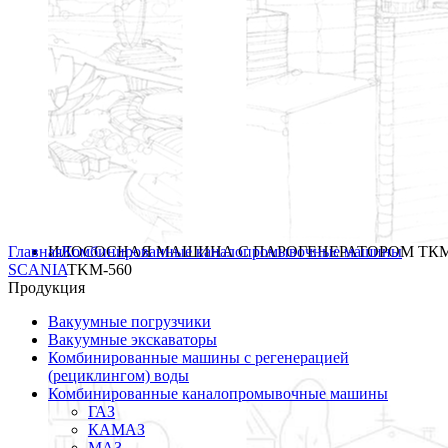
Главная
ИЛОСОСНАЯ МАШИНА С ПАРОГЕНЕРАТОРОМ ТКМ
Комбинированные каналопромывочные машины
SCANIA
TKM-560
Продукция
Вакуумные погрузчики
Вакуумные экскаваторы
Комбинированные машины с регенерацией
(рециклингом) воды
Комбинированные каналопромывочные машины
ГАЗ
КАМАЗ
МАЗ