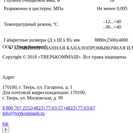
Глубина очищаемой ямы, м
18
Разряжение в цистерне, МПа
Не менее 0,095
–12...+40
Температурный режим, °С
–30...+40
Габаритные размеры (Д х Ш х В), мм
8880х2500х4000
ООО "ТверьКоммаш"
КОМБИНИРОВАННАЯ КАНАЛОПРОМЫВОЧНАЯ ИЛ
Copyright © 2018 «ТВЕРЬКОММАШ». Все права защищены.
Адрес
170100, г. Тверь, пл. Гагарина, д. 1
Для почтовой корреспонденции: 170100,
г. Тверь, ул. Московская, д. 99
8 800 707 2552
(4822) 77-03-57
(4822) 77-03-67
info@tverkommash.ru
top
x