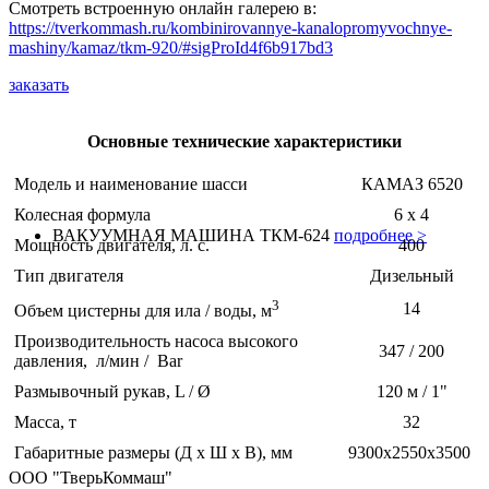
Смотреть встроенную онлайн галерею в:
https://tverkommash.ru/kombinirovannye-kanalopromyvochnye-
mashiny/kamaz/tkm-920/#sigProId4f6b917bd3
заказать
Основные технические характеристики
Модель и наименование шасси
КАМАЗ 6520
Колесная формула
6 х 4
ВАКУУМНАЯ МАШИНА ТКМ-624
подробнее >
Мощность двигателя, л. с.
400
Тип двигателя
Дизельный
3
14
Объем цистерны для ила / воды, м
Производительность насоса высокого
347 / 200
давления, л/мин / Bar
Размывочный рукав, L / Ø
120 м / 1"
Масса, т
32
Габаритные размеры (Д х Ш х В), мм
9300х2550х3500
ООО "ТверьКоммаш"