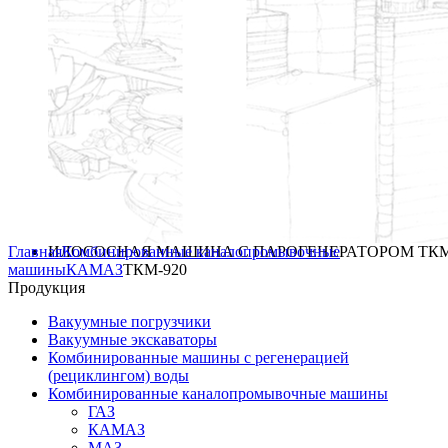
Главная
ИЛОСОСНАЯ МАШИНА С ПАРОГЕНЕРАТОРОМ ТКМ
Комбинированные каналопромывочные
машины
КАМАЗ
ТКМ-920
Продукция
Вакуумные погрузчики
Вакуумные экскаваторы
Комбинированные машины с регенерацией
(рециклингом) воды
Комбинированные каналопромывочные машины
ГАЗ
КАМАЗ
МАЗ