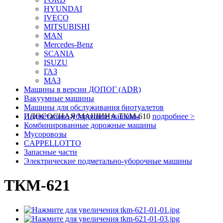
HYUNDAI
IVECO
MITSUBISHI
MAN
Mercedes-Benz
SCANIA
ISUZU
ГАЗ
МАЗ
Машины в версии ДОПОГ (ADR)
Вакуумные машины
Машины для обслуживания биотуалетов
ИЛОСОСНАЯ МАШИНА ТКМ-610
Подметально-уборочные машины
подробнее >
Комбинированные дорожные машины
Мусоровозы
CAPPELLOTTO
Запасные части
Электрические подметально-уборочные машины
ТКМ-621