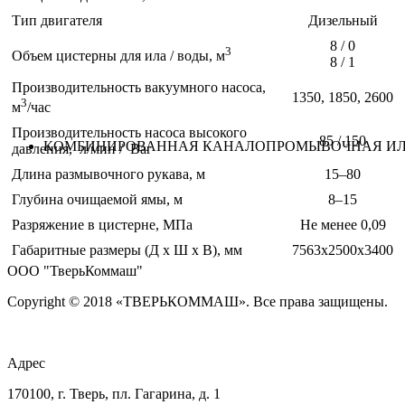
Тип двигателя
Дизельный
8 / 0
3
Объем цистерны для ила / воды, м
8 / 1
Производительность вакуумного насоса,
1350, 1850, 2600
3
м
/час
Производительность насоса высокого
85 / 150
КОМБИНИРОВАННАЯ КАНАЛОПРОМЫВОЧНАЯ ИЛ
давления, л/мин / Bar
Длина размывочного рукава, м
15–80
Глубина очищаемой ямы, м
8–15
Разряжение в цистерне, МПа
Не менее 0,09
Габаритные размеры (Д х Ш х В), мм
7563х2500х3400
ООО "ТверьКоммаш"
Copyright © 2018 «ТВЕРЬКОММАШ». Все права защищены.
Адрес
170100, г. Тверь, пл. Гагарина, д. 1