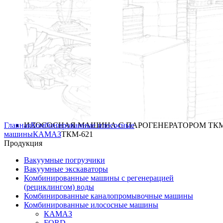
Главная
ИЛОСОСНАЯ МАШИНА С ПАРОГЕНЕРАТОРОМ ТКМ
Комбинированные илососные
машины
КАМАЗ
ТКМ-621
Продукция
Вакуумные погрузчики
Вакуумные экскаваторы
Комбинированные машины с регенерацией
(рециклингом) воды
Комбинированные каналопромывочные машины
Комбинированные илососные машины
КАМАЗ
FORD