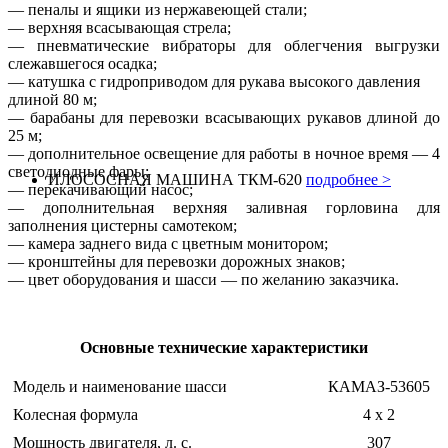
— пеналы и ящики из нержавеющей стали;
— верхняя всасывающая стрела;
— пневматические вибраторы для облегчения выгрузки
слежавшегося осадка;
— катушка с гидроприводом для рукава высокого давления
длиной 80 м;
— барабаны для перевозки всасывающих рукавов длиной до
25 м;
— дополнительное освещение для работы в ночное время — 4
светодиодные фары;
ИЛОСОСНАЯ МАШИНА ТКМ-620
подробнее >
— перекачивающий насос;
— дополнительная верхняя заливная горловина для
заполнения цистерны самотеком;
— камера заднего вида с цветным монитором;
— кронштейны для перевозки дорожных знаков;
— цвет оборудования и шасси — по желанию заказчика.
Основные технические характеристики
Модель и наименование шасси
КАМАЗ-53605
Колесная формула
4 х 2
Мощность двигателя, л. с.
307