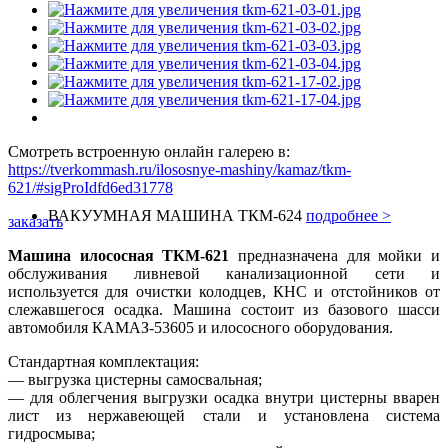
Смотреть встроенную онлайн галерею в:
https://tverkommash.ru/ilososnye-mashiny/kamaz/tkm-
621/#sigProIdfd6ed31778
ВАКУУМНАЯ МАШИНА ТКМ-624
подробнее >
заказать
Машина илососная ТКМ-621
предназначена для мойки и
обслуживания ливневой канализационной сети и
используется для очистки колодцев, КНС и отстойников от
слежавшегося осадка. Машина состоит из базового шасси
автомобиля КАМАЗ-53605 и илососного оборудования.
Стандартная комплектация:
— выгрузка цистерны самосвальная;
— для облегчения выгрузки осадка внутри цистерны вварен
лист из нержавеющей стали и установлена система
гидросмыва;