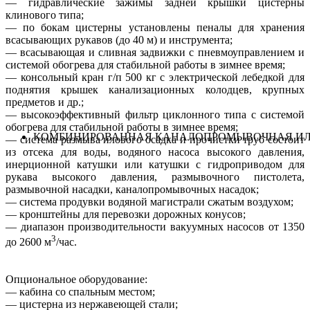
— гидравлические зажимы задней крышки цистерны
клинового типа;
— по бокам цистерны установлены пеналы для хранения
всасывающих рукавов (до 40 м) и инструмента;
— всасывающая и сливная задвижки с пневмоуправлением и
системой обогрева для стабильной работы в зимнее время
;
— консольный кран г/п 500 кг с электрической лебедкой для
поднятия крышек канализационных колодцев, крупных
предметов и др.;
— высокоэффективный фильтр циклонного типа с системой
обогрева для стабильной работы в зимнее время;
КОМБИНИРОВАННАЯ КАНАЛОПРОМЫВОЧНАЯ ИЛ
— система размыва илового осадка и прочистки труб состоит
из отсека для воды, водяного насоса высокого давления,
инерционной катушки или катушки с гидроприводом для
рукава высокого давления, размывочного пистолета,
размывочной насадки, каналопромывочных насадок;
— система продувки водяной магистрали сжатым воздухом;
— кронштейны для перевозки
дорожных
конусов;
— диапазон производительности вакуумных насосов от 1350
3
до 2600 м
/час.
Опциональное оборудование:
— кабина со спальным местом;
— цистерна из нержавеющей стали;